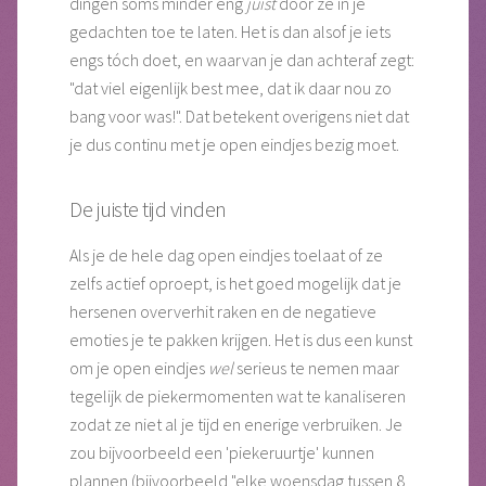
dingen soms minder eng
juist
door ze in je
gedachten toe te laten. Het is dan alsof je iets
engs tóch doet, en waarvan je dan achteraf zegt:
"dat viel eigenlijk best mee, dat ik daar nou zo
bang voor was!". Dat betekent overigens niet dat
je dus continu met je open eindjes bezig moet.
De juiste tijd vinden
Als je de hele dag open eindjes toelaat of ze
zelfs actief oproept, is het goed mogelijk dat je
hersenen oververhit raken en de negatieve
emoties je te pakken krijgen. Het is dus een kunst
om je open eindjes
wel
serieus te nemen maar
tegelijk de piekermomenten wat te kanaliseren
zodat ze niet al je tijd en enerige verbruiken. Je
zou bijvoorbeeld een 'piekeruurtje' kunnen
plannen (bijvoorbeeld "elke woensdag tussen 8