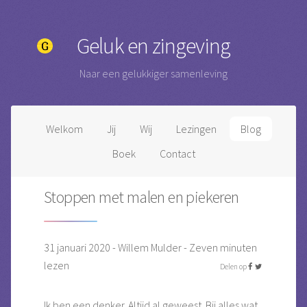
Geluk en zingeving
Naar een gelukkiger samenleving
Welkom
Jij
Wij
Lezingen
Blog
Boek
Contact
Stoppen met malen en piekeren
31 januari 2020 - Willem Mulder - Zeven minuten
lezen
Delen op
Ik ben een denker. Altijd al geweest. Bij alles wat