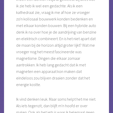
ik zie heb ik wel een gedachte. Als ik een
kathedraal zie, vraag ik me af hoe ze vroeger
zo'n kollosaal bouwwerk konden bedenken en
met elkaar konden bouwen. Bij een hybride auto
denk ik na over hoe je de aandrijving van benzine
en elektrisch combineert. En is het niet apart dat
de maan bij de horizon altijd groter lijkt? Wat me
vroeger nog het meest fascineerde was
magnetisme. Dingen die elkaar zomaar
aantrokken. Ik heb lang gedacht dat ik met
magneten een apparaat kon maken dat
eindeloos zou blijven draaien zonder dat het
energie kostte.
Ik vind denken leuk. Maar soms helpt het me niet.
Als iets tegenzit, dan blijft m'n hoofd er over
malen. Ook als het iets is waar ik helemaal geen