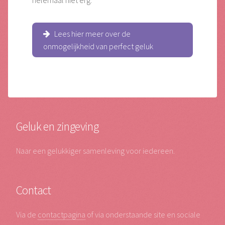
helemaal niet erg.
Lees hier meer over de
onmogelijkheid van perfect geluk
Geluk en zingeving
Naar een gelukkiger samenleving voor iedereen.
Contact
Via de
contactpagina
of via onderstaande site en sociale