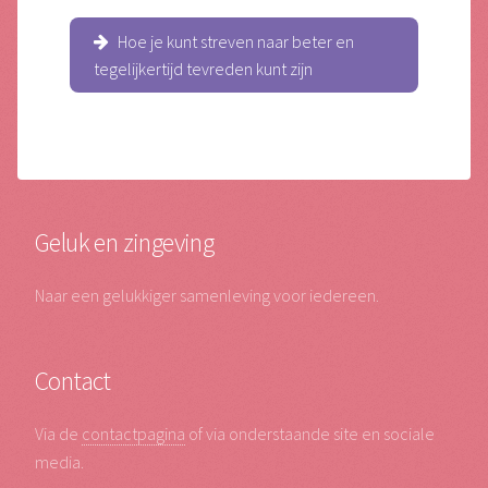
Hoe je kunt streven naar beter en
tegelijkertijd tevreden kunt zijn
Geluk en zingeving
Naar een gelukkiger samenleving voor iedereen.
Contact
Via de
contactpagina
of via onderstaande site en sociale
media.