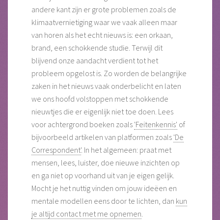
andere kant zijn er grote problemen zoals de
klimaatvernietiging waar we vaak alleen maar
van horen als het echt nieuws is: een orkaan,
brand, een schokkende studie. Terwijl dit
blijvend onze aandacht verdient tot het
probleem opgelost is. Zo worden de belangrijke
zaken in het nieuws vaak onderbelicht en laten
we ons hoofd volstoppen met schokkende
nieuwtjes die er eigenlijk niet toe doen. Lees
voor achtergrond boeken zoals
'Feitenkennis'
of
bijvoorbeeld artikelen van platformen zoals
'De
Correspondent'
. In het algemeen: praat met
mensen, lees, luister, doe nieuwe inzichten op
en ga niet op voorhand uit van je eigen gelijk.
Mocht je het nuttig vinden om jouw ideëen en
mentale modellen eens door te lichten, dan
kun
je altijd contact met me opnemen
.